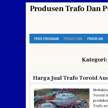
Skip
Produsen Trafo Dan P
to
content
PROFIL PERUSAHAAN
PRODUK UTAMA
PRODUK LAIN
Kategori
Harga Jual Trafo Toroid A
Mettakin
Toroid A
produksi
Trafo se