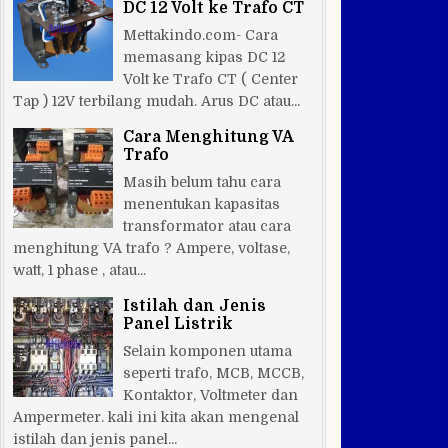
DC 12 Volt ke Trafo CT
Mettakindo.com- Cara
memasang kipas DC 12
Volt ke Trafo CT ( Center
Tap ) 12V terbilang mudah. Arus DC atau...
Cara Menghitung VA
Trafo
Masih belum tahu cara
menentukan kapasitas
transformator atau cara
menghitung VA trafo ? Ampere, voltase,
watt, 1 phase , atau...
Istilah dan Jenis
Panel Listrik
Selain komponen utama
seperti trafo, MCB, MCCB,
Kontaktor, Voltmeter dan
Ampermeter. kali ini kita akan mengenal
istilah dan jenis panel...