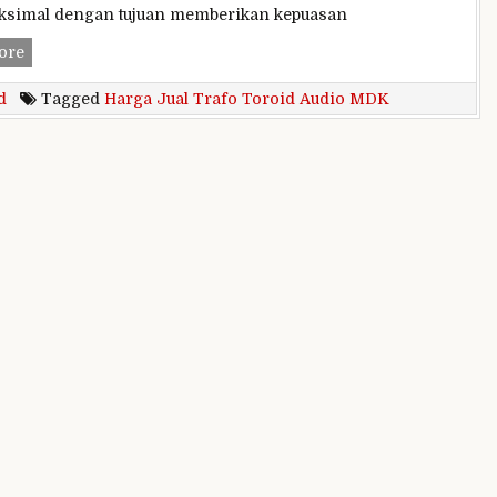
aksimal dengan tujuan memberikan kepuasan
Harga
ore
Jual
d
Tagged
Harga Jual Trafo Toroid Audio MDK
Trafo
Toroid
Audio
MDK