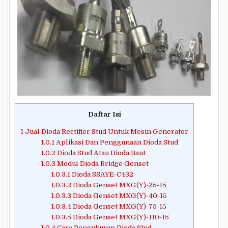
Daftar Isi
1
Jual Dioda Rectifier Stud Untuk Mesin Generator
1.0.1
Aplikasi Dan Penggunaan Dioda Stud
1.0.2
Dioda Stud Atau Dioda Baut
1.0.3
Modul Dioda Bridge Genset
1.0.3.1
Dioda SSAYE-C432
1.0.3.2
Dioda Genset MXG(Y)-25-15
1.0.3.3
Dioda Genset MXG(Y)-40-15
1.0.3.4
Dioda Genset MXG(Y)-75-15
1.0.3.5
Dioda Genset MXG(Y)-110-15
1.0.4
Cara Pengukuran Dioda Stud