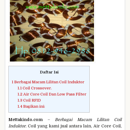
Daftar Isi
1
Berbagai Macam Lilitan Coil Induktor
1.1
Coil Crossover.
1.2
Air Core Coil Dan Low Pass Filter
1.3
Coil RFID
1.4
Bagikan ini:
Mettakindo.com
–
Berbagai Macam Lilitan Coil
Induktor.
Coil yang kami jual antara lain, Air Core Coil,