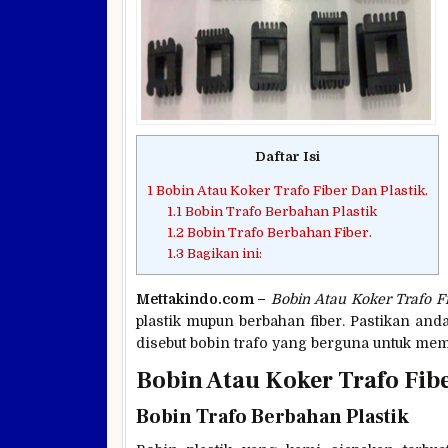
Daftar Isi
1
Bobin Atau Koker Trafo Fiber Dan Plastik.
1.1
Bobin Trafo Berbahan Plastik
1.2
Bobin Trafo Berbahan Fiber.
1.3
Bagikan ini:
Mettakindo.com –
Bobin Atau Koker Trafo Fi
plastik mupun berbahan fiber. Pastikan an
disebut bobin trafo yang berguna untuk m
Bobin Atau Koker Trafo Fibe
Bobin Trafo Berbahan Plastik