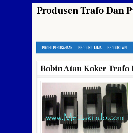
Skip
Produsen Trafo Dan P
to
content
PROFIL PERUSAHAAN
PRODUK UTAMA
PRODUK LAIN
Bobin Atau Koker Trafo 