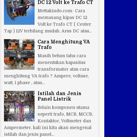
DC 12 Volt ke Trafo CT
Mettakindo.com- Cara
memasang kipas DC 12
Volt ke Trafo CT ( Center
Tap ) 12V terbilang mudah. Arus DC atau...
Cara Menghitung VA
Trafo
Masih belum tahu cara
menentukan kapasitas
transformator atau cara
menghitung VA trafo ? Ampere, voltase,
watt, 1 phase , atau...
Istilah dan Jenis
Panel Listrik
Selain komponen utama
seperti trafo, MCB, MCCB,
Kontaktor, Voltmeter dan
Ampermeter. kali ini kita akan mengenal
istilah dan jenis panel...