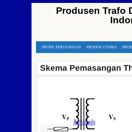
Skip
Produsen Trafo 
to
Indo
content
PROFIL PERUSAHAAN
PRODUK UTAMA
PROD
Skema Pemasangan T