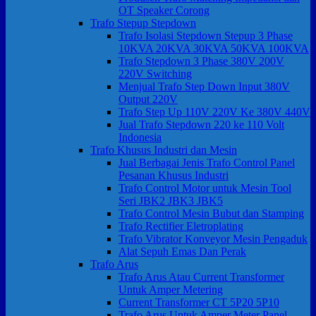
OT Speaker Corong
Trafo Stepup Stepdown
Trafo Isolasi Stepdown Stepup 3 Phase
10KVA 20KVA 30KVA 50KVA 100KVA
Trafo Stepdown 3 Phase 380V 200V
220V Switching
Menjual Trafo Step Down Input 380V
Output 220V
Trafo Step Up 110V 220V Ke 380V 440V
Jual Trafo Stepdown 220 ke 110 Volt
Indonesia
Trafo Khusus Industri dan Mesin
Jual Berbagai Jenis Trafo Control Panel
Pesanan Khusus Industri
Trafo Control Motor untuk Mesin Tool
Seri JBK2 JBK3 JBK5
Trafo Control Mesin Bubut dan Stamping
Trafo Rectifier Eletroplating
Trafo Vibrator Konveyor Mesin Pengaduk
Alat Sepuh Emas Dan Perak
Trafo Arus
Trafo Arus Atau Current Transformer
Untuk Amper Metering
Current Transformer CT 5P20 5P10
Trafo Arus Untuk Amper Meter Panel