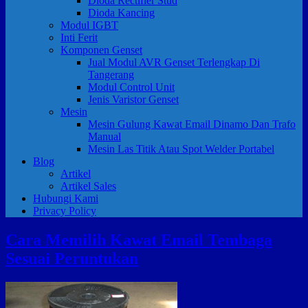
Dioda Rectifier Stud
Dioda Kancing
Modul IGBT
Inti Ferit
Komponen Genset
Jual Modul AVR Genset Terlengkap Di
Tangerang
Modul Control Unit
Jenis Varistor Genset
Mesin
Mesin Gulung Kawat Email Dinamo Dan Trafo
Manual
Mesin Las Titik Atau Spot Welder Portabel
Blog
Artikel
Artikel Sales
Hubungi Kami
Privacy Policy
Cara Memilih Kawat Email Tembaga
Sesuai Peruntukan