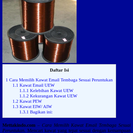
Daftar Isi
1
Cara Memilih Kawat Email Tembaga Sesuai Peruntukan
1.1
Kawat Email UEW
1.1.1
Kelebihan Kawat UEW
1.1.2
Kekurangan Kawat UEW
1.2
Kawat PEW
1.3
Kawat EIW/ AIW
1.3.1
Bagikan ini:
Mettakindo.com
–
Cara Memilih Kawat Email Tembaga Sesuai
Peruntukan.
Mencari kawat yang tepat sesuai dengan kemampuan