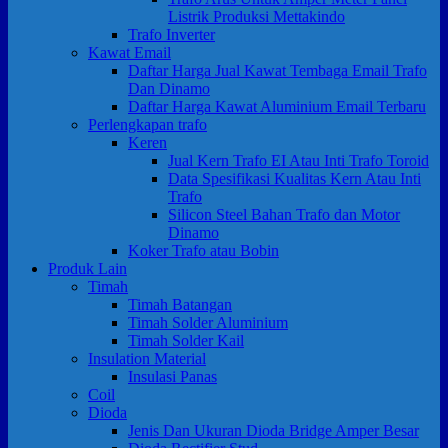
Listrik Produksi Mettakindo
Trafo Inverter
Kawat Email
Daftar Harga Jual Kawat Tembaga Email Trafo
Dan Dinamo
Daftar Harga Kawat Aluminium Email Terbaru
Perlengkapan trafo
Keren
Jual Kern Trafo EI Atau Inti Trafo Toroid
Data Spesifikasi Kualitas Kern Atau Inti
Trafo
Silicon Steel Bahan Trafo dan Motor
Dinamo
Koker Trafo atau Bobin
Produk Lain
Timah
Timah Batangan
Timah Solder Aluminium
Timah Solder Kail
Insulation Material
Insulasi Panas
Coil
Dioda
Jenis Dan Ukuran Dioda Bridge Amper Besar