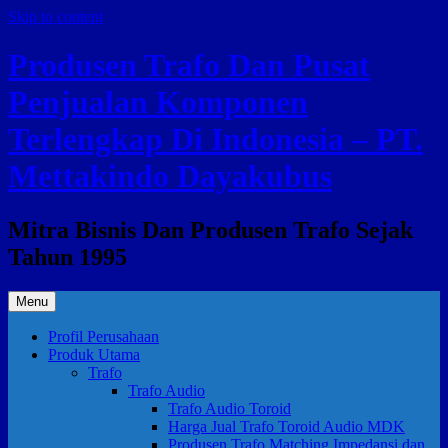
Skip to content
Produsen Trafo Dan Pusat
Penjualan Komponen
Terlengkap Di Indonesia – PT.
Mettakindo Dayakubus
Mitra Bisnis Dan Produsen Trafo Sejak
Tahun 1995
Menu
Profil Perusahaan
Produk Utama
Trafo
Trafo Audio
Trafo Audio Toroid
Harga Jual Trafo Toroid Audio MDK
Produsen Trafo Matching Impedansi dan