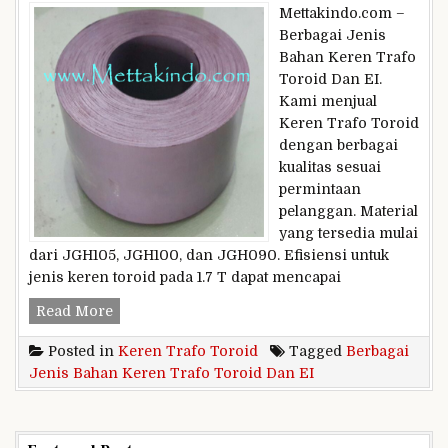
Mettakindo.com –
Berbagai Jenis
Bahan Keren Trafo
Toroid Dan EI.
Kami menjual
Keren Trafo Toroid
dengan berbagai
kualitas sesuai
permintaan
pelanggan. Material
yang tersedia mulai
dari JGH105, JGH100, dan JGH090. Efisiensi untuk
jenis keren toroid pada 1.7 T dapat mencapai
Berbagai
Read More
Jenis
Posted in
Keren Trafo Toroid
Tagged
Berbagai
Bahan
Jenis Bahan Keren Trafo Toroid Dan EI
Keren
Trafo
Toroid
Dan