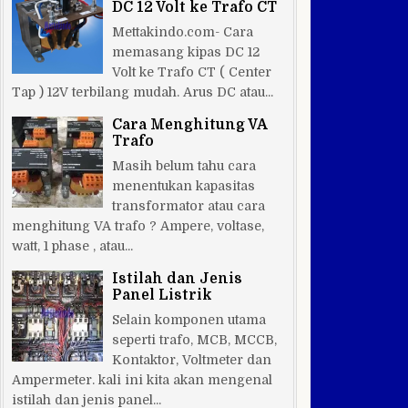
DC 12 Volt ke Trafo CT
Mettakindo.com- Cara
memasang kipas DC 12
Volt ke Trafo CT ( Center
Tap ) 12V terbilang mudah. Arus DC atau...
Cara Menghitung VA
Trafo
Masih belum tahu cara
menentukan kapasitas
transformator atau cara
menghitung VA trafo ? Ampere, voltase,
watt, 1 phase , atau...
Istilah dan Jenis
Panel Listrik
Selain komponen utama
seperti trafo, MCB, MCCB,
Kontaktor, Voltmeter dan
Ampermeter. kali ini kita akan mengenal
istilah dan jenis panel...