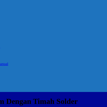
g
anual
m Dengan Timah Solder