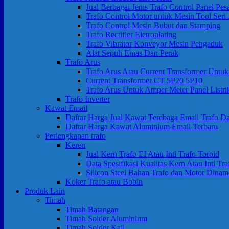
Jual Berbagai Jenis Trafo Control Panel Pes
Trafo Control Motor untuk Mesin Tool Se
Trafo Control Mesin Bubut dan Stamping
Trafo Rectifier Eletroplating
Trafo Vibrator Konveyor Mesin Pengaduk
Alat Sepuh Emas Dan Perak
Trafo Arus
Trafo Arus Atau Current Transformer Untu
Current Transformer CT 5P20 5P10
Trafo Arus Untuk Amper Meter Panel Listri
Trafo Inverter
Kawat Email
Daftar Harga Jual Kawat Tembaga Email Trafo 
Daftar Harga Kawat Aluminium Email Terbaru
Perlengkapan trafo
Keren
Jual Kern Trafo EI Atau Inti Trafo Toroid
Data Spesifikasi Kualitas Kern Atau Inti Tra
Silicon Steel Bahan Trafo dan Motor Dina
Koker Trafo atau Bobin
Produk Lain
Timah
Timah Batangan
Timah Solder Aluminium
Timah Solder Kail