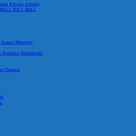
anan Khusus Industri
ri JBK2 JBK3 JBK5
k Amper Metering
k Produksi Mettakindo
Dan Dinamo
fo
mo