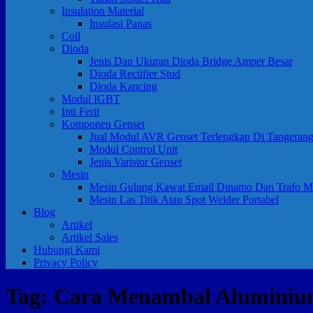
Insulation Material
Insulasi Panas
Coil
Dioda
Jenis Dan Ukuran Dioda Bridge Amper Besar
Dioda Rectifier Stud
Dioda Kancing
Modul IGBT
Inti Ferit
Komponen Genset
Jual Modul AVR Genset Terlengkap Di Tangeran
Modul Control Unit
Jenis Varistor Genset
Mesin
Mesin Gulung Kawat Email Dinamo Dan Trafo M
Mesin Las Titik Atau Spot Welder Portabel
Blog
Artikel
Artikel Sales
Hubungi Kami
Privacy Policy
Tag:
Cara Menambal Aluminiu