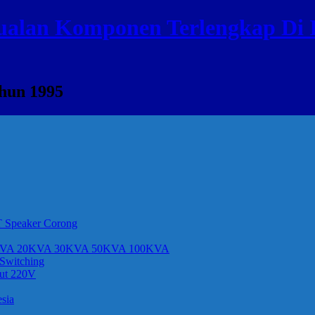
ualan Komponen Terlengkap Di I
ahun 1995
T Speaker Corong
e 10KVA 20KVA 30KVA 50KVA 100KVA
Switching
put 220V
sia