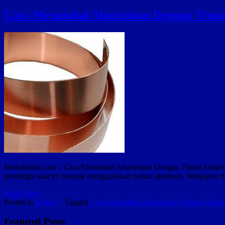
Cara Menambal Aluminium Dengan Timah
Mettakindo.com – Cara Menambal Aluminium Dengan Timah Solder. U
pendingin saat ini banyak menggunakan bahan alumium. Walaupun t
Cara
Read More
Menambal
Posted in
Artikel
Tagged
Cara Menambal Aluminium Dengan Timah
Aluminium
Dengan
Featured Posts