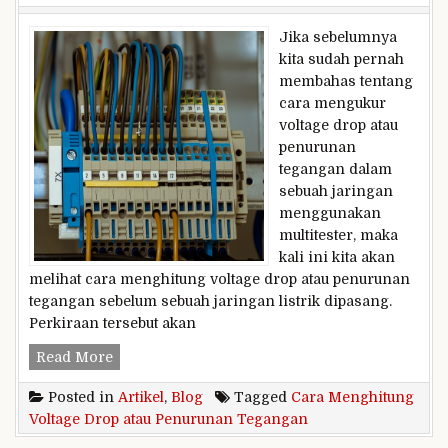
Jika sebelumnya
kita sudah pernah
membahas tentang
cara mengukur
voltage drop atau
penurunan
tegangan dalam
sebuah jaringan
menggunakan
multitester, maka
kali ini kita akan
melihat cara menghitung voltage drop atau penurunan
tegangan sebelum sebuah jaringan listrik dipasang.
Perkiraan tersebut akan
Cara
Read More
Menghitung
Posted in
Artikel
,
Blog
Tagged
Cara Menghitung
Voltage
Voltage Drop atau Penurunan Tegangan
Drop
atau