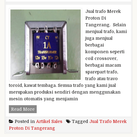
Jual trafo Merek
Proton Di
Tangerang. Selain
menjual trafo, kami
juga menjual
berbagai
komponen seperti
coil crossover,
berbagai macam
sparepart trafo,
trafo atau travo
toroid, kawat tembaga. Semua trafo yang kami jual
merupakan produksi sendiri dengan menggunakan
mesin otomatis yang menjamin
Jual
Read More
Trafo
Posted in
Artikel Sales
Tagged
Jual Trafo Merek
Merek
Proton Di Tangerang
Proton
Di