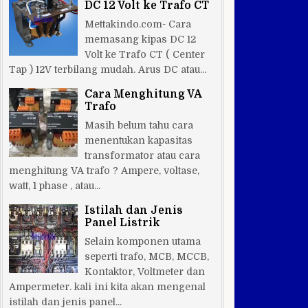
DC 12 Volt ke Trafo CT
Mettakindo.com- Cara
memasang kipas DC 12
Volt ke Trafo CT ( Center
Tap ) 12V terbilang mudah. Arus DC atau...
Cara Menghitung VA
Trafo
Masih belum tahu cara
menentukan kapasitas
transformator atau cara
menghitung VA trafo ? Ampere, voltase,
watt, 1 phase , atau...
Istilah dan Jenis
Panel Listrik
Selain komponen utama
seperti trafo, MCB, MCCB,
Kontaktor, Voltmeter dan
Ampermeter. kali ini kita akan mengenal
istilah dan jenis panel...