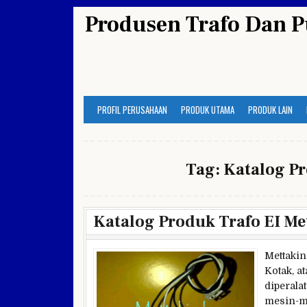
Skip
Produsen Trafo Dan P
to
content
PROFIL PERUSAHAAN
PRODUK UTAMA
PRODUK LAIN
Tag:
Katalog Pr
Katalog Produk Trafo EI Me
Mettakin
Kotak, a
diperalat
mesin-me