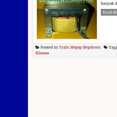
banyak d
Read M
Posted in
Trafo Stepup Stepdown
Tag
Khusus