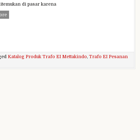
itemukan di pasar karena
Katalog
ore
Produk
Trafo
EI
Mettakindo
ged
Katalog Produk Trafo EI Mettakindo
,
Trafo EI Pesanan