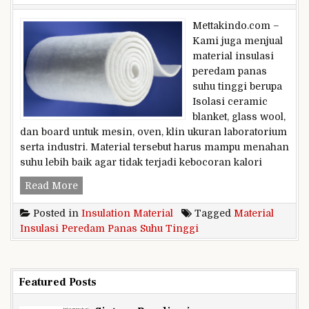
Mettakindo.com –
Kami juga menjual
material insulasi
peredam panas
suhu tinggi berupa
Isolasi ceramic
blanket, glass wool,
dan board untuk mesin, oven, klin ukuran laboratorium
serta industri. Material tersebut harus mampu menahan
suhu lebih baik agar tidak terjadi kebocoran kalori
Material
Read More
Insulasi
Posted in
Insulation Material
Tagged
Material
Peredam
Insulasi Peredam Panas Suhu Tinggi
Panas
Suhu
Tinggi
Featured Posts