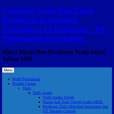
Skip
Produsen Trafo Dan Pusat
to
content
Penjualan Komponen
Terlengkap Di Indonesia – PT.
Mettakindo Dayakubus
Mitra Bisnis Dan Produsen Trafo Sejak
Tahun 1995
Menu
Profil Perusahaan
Produk Utama
Trafo
Trafo Audio
Trafo Audio Toroid
Harga Jual Trafo Toroid Audio MDK
Produsen Trafo Matching Impedansi dan
OT Speaker Corong