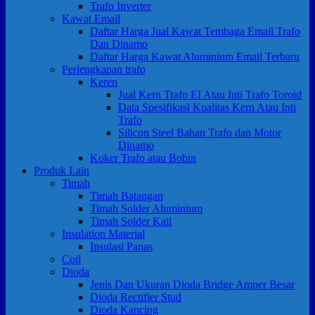
Trafo Inverter
Kawat Email
Daftar Harga Jual Kawat Tembaga Email Trafo
Dan Dinamo
Daftar Harga Kawat Aluminium Email Terbaru
Perlengkapan trafo
Keren
Jual Kern Trafo EI Atau Inti Trafo Toroid
Data Spesifikasi Kualitas Kern Atau Inti
Trafo
Silicon Steel Bahan Trafo dan Motor
Dinamo
Koker Trafo atau Bobin
Produk Lain
Timah
Timah Batangan
Timah Solder Aluminium
Timah Solder Kail
Insulation Material
Insulasi Panas
Coil
Dioda
Jenis Dan Ukuran Dioda Bridge Amper Besar
Dioda Rectifier Stud
Dioda Kancing