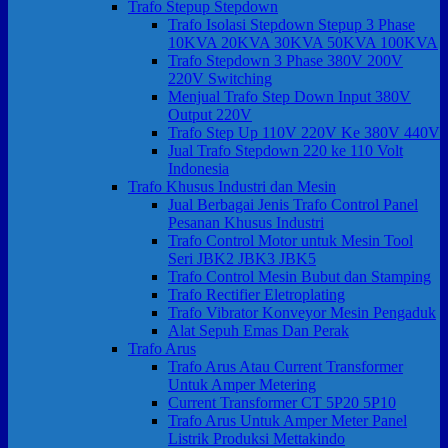
Trafo Stepup Stepdown
Trafo Isolasi Stepdown Stepup 3 Phase
10KVA 20KVA 30KVA 50KVA 100KVA
Trafo Stepdown 3 Phase 380V 200V
220V Switching
Menjual Trafo Step Down Input 380V
Output 220V
Trafo Step Up 110V 220V Ke 380V 440V
Jual Trafo Stepdown 220 ke 110 Volt
Indonesia
Trafo Khusus Industri dan Mesin
Jual Berbagai Jenis Trafo Control Panel
Pesanan Khusus Industri
Trafo Control Motor untuk Mesin Tool
Seri JBK2 JBK3 JBK5
Trafo Control Mesin Bubut dan Stamping
Trafo Rectifier Eletroplating
Trafo Vibrator Konveyor Mesin Pengaduk
Alat Sepuh Emas Dan Perak
Trafo Arus
Trafo Arus Atau Current Transformer
Untuk Amper Metering
Current Transformer CT 5P20 5P10
Trafo Arus Untuk Amper Meter Panel
Listrik Produksi Mettakindo