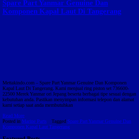
Spare Part Yanmar Genuine Dan
Komponen Kapal Laut Di Tangerang
Mettakindo.com – Spare Part Yanmar Genuine Dan Komponen
Kapal Laut Di Tangerang. Kami menjual ring piston set 736600-
22500 Merek Yanmar ori Jepang beserta berbagai tipe sesuai dengan
kebutuhan anda. Pastikan menyimpan informasi telepon dan alamat
kami setiap saat anda membutuhkan
Spare
Read More
Part
Posted in
Marine Parts
Tagged
Spare Part Yanmar Genuine Dan
Yanmar
Komponen Kapal Laut Tangerang
Genuine
Dan
Featured Posts