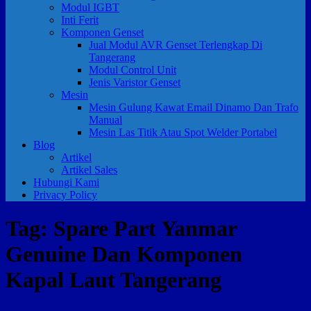
Modul IGBT
Inti Ferit
Komponen Genset
Jual Modul AVR Genset Terlengkap Di
Tangerang
Modul Control Unit
Jenis Varistor Genset
Mesin
Mesin Gulung Kawat Email Dinamo Dan Trafo
Manual
Mesin Las Titik Atau Spot Welder Portabel
Blog
Artikel
Artikel Sales
Hubungi Kami
Privacy Policy
Tag:
Spare Part Yanmar
Genuine Dan Komponen
Kapal Laut Tangerang