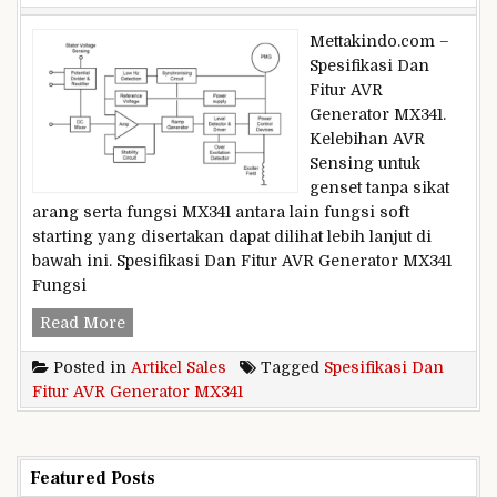
Mettakindo.com –
Spesifikasi Dan
Fitur AVR
Generator MX341.
Kelebihan AVR
Sensing untuk
genset tanpa sikat
arang serta fungsi MX341 antara lain fungsi soft
starting yang disertakan dapat dilihat lebih lanjut di
bawah ini. Spesifikasi Dan Fitur AVR Generator MX341
Fungsi
Spesifikasi
Read More
Dan
Posted in
Artikel Sales
Tagged
Spesifikasi Dan
Fitur
Fitur AVR Generator MX341
AVR
Generator
MX341
Featured Posts