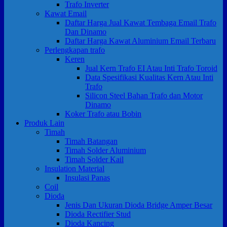
Trafo Inverter
Kawat Email
Daftar Harga Jual Kawat Tembaga Email Trafo
Dan Dinamo
Daftar Harga Kawat Aluminium Email Terbaru
Perlengkapan trafo
Keren
Jual Kern Trafo EI Atau Inti Trafo Toroid
Data Spesifikasi Kualitas Kern Atau Inti
Trafo
Silicon Steel Bahan Trafo dan Motor
Dinamo
Koker Trafo atau Bobin
Produk Lain
Timah
Timah Batangan
Timah Solder Aluminium
Timah Solder Kail
Insulation Material
Insulasi Panas
Coil
Dioda
Jenis Dan Ukuran Dioda Bridge Amper Besar
Dioda Rectifier Stud
Dioda Kancing