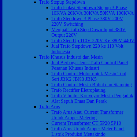
Trafo Stepup Stepdown
Trafo Isolasi Stepdown Stepup 3 Phase
10KVA 20KVA 30KVA 50KVA 100KVA
Trafo Stepdown 3 Phase 380V 200V
220V Switching
Menjual Trafo Step Down Input 380V
Output 220V
Trafo Step Up 110V 220V Ke 380V 440V
Jual Trafo Stepdown 220 ke 110 Volt
Indonesia
Trafo Khusus Industri dan Mesin
Jual Berbagai Jenis Trafo Control Panel
Pesanan Khusus Industri
Trafo Control Motor untuk Mesin Tool
Seri JBK2 JBK3 JBK5
Trafo Control Mesin Bubut dan Stamping
Trafo Rectifier Eletroplating
Trafo Vibrator Konveyor Mesin Pengaduk
Alat Sepuh Emas Dan Perak
Trafo Arus
Trafo Arus Atau Current Transformer
Untuk Amper Metering
Current Transformer CT 5P20 5P10
Trafo Arus Untuk Amper Meter Panel
Listrik Produksi Mettakindo