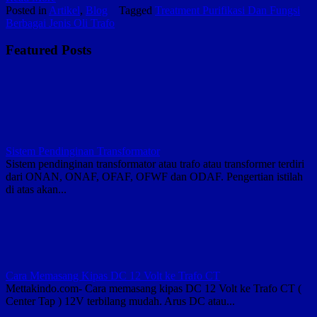
Purifikasi
Posted in
Artikel
,
Blog
Tagged
Treatment Purifikasi Dan Fungsi
Dan
Berbagai Jenis Oli Trafo
Fungsi
Berbagai
Featured Posts
Jenis
Oli
Trafo
Sistem Pendinginan Transformator
Sistem pendinginan transformator atau trafo atau transformer terdiri
dari ONAN, ONAF, OFAF, OFWF dan ODAF. Pengertian istilah
di atas akan...
Cara Memasang Kipas DC 12 Volt ke Trafo CT
Mettakindo.com- Cara memasang kipas DC 12 Volt ke Trafo CT (
Center Tap ) 12V terbilang mudah. Arus DC atau...