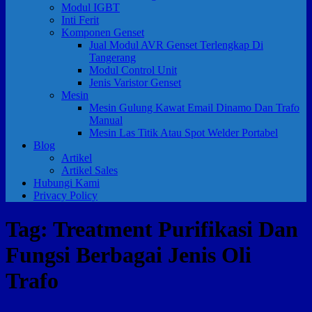
Modul IGBT
Inti Ferit
Komponen Genset
Jual Modul AVR Genset Terlengkap Di
Tangerang
Modul Control Unit
Jenis Varistor Genset
Mesin
Mesin Gulung Kawat Email Dinamo Dan Trafo
Manual
Mesin Las Titik Atau Spot Welder Portabel
Blog
Artikel
Artikel Sales
Hubungi Kami
Privacy Policy
Tag:
Treatment Purifikasi Dan
Fungsi Berbagai Jenis Oli
Trafo