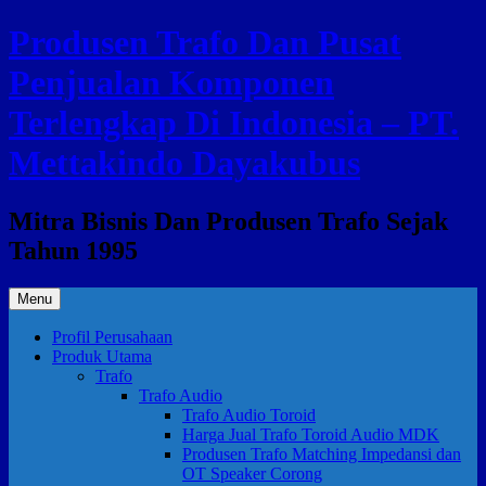
Skip
Produsen Trafo Dan Pusat
to
content
Penjualan Komponen
Terlengkap Di Indonesia – PT.
Mettakindo Dayakubus
Mitra Bisnis Dan Produsen Trafo Sejak
Tahun 1995
Menu
Profil Perusahaan
Produk Utama
Trafo
Trafo Audio
Trafo Audio Toroid
Harga Jual Trafo Toroid Audio MDK
Produsen Trafo Matching Impedansi dan
OT Speaker Corong