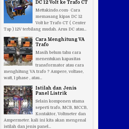
DC 12 Volt ke Trafo CT
Mettakindo.com- Cara
memasang kipas DC 12
Volt ke Trafo CT ( Center
Tap ) 12V terbilang mudah. Arus DC atau...
Cara Menghitung VA
Trafo
Masih belum tahu cara
menentukan kapasitas
transformator atau cara
menghitung VA trafo ? Ampere, voltase,
watt, 1 phase , atau...
Istilah dan Jenis
Panel Listrik
Selain komponen utama
seperti trafo, MCB, MCCB,
Kontaktor, Voltmeter dan
Ampermeter. kali ini kita akan mengenal
istilah dan jenis panel...