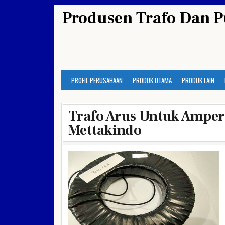
Skip
Produsen Trafo Dan P
to
content
PROFIL PERUSAHAAN
PRODUK UTAMA
PRODUK LAIN
Trafo Arus Untuk Amper 
Mettakindo