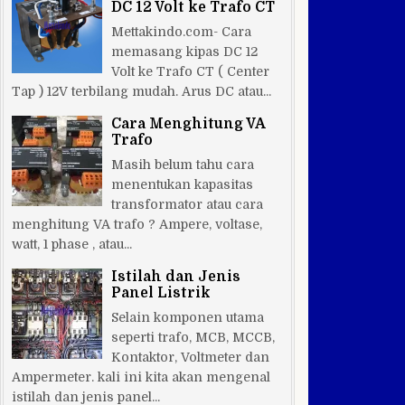
DC 12 Volt ke Trafo CT
Mettakindo.com- Cara
memasang kipas DC 12
Volt ke Trafo CT ( Center
Tap ) 12V terbilang mudah. Arus DC atau...
Cara Menghitung VA
Trafo
Masih belum tahu cara
menentukan kapasitas
transformator atau cara
menghitung VA trafo ? Ampere, voltase,
watt, 1 phase , atau...
Istilah dan Jenis
Panel Listrik
Selain komponen utama
seperti trafo, MCB, MCCB,
Kontaktor, Voltmeter dan
Ampermeter. kali ini kita akan mengenal
istilah dan jenis panel...