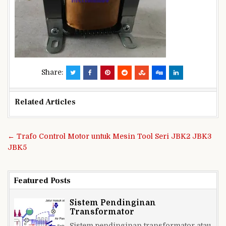
Share:
Related Articles
Navigasi
← Trafo Control Motor untuk Mesin Tool Seri JBK2 JBK3
pos
JBK5
Featured Posts
Sistem Pendinginan
Transformator
Sistem pendinginan transformator atau