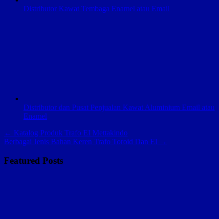
Distributor Kawat Tembaga Enamel atau Email
Distributor dan Pusat Penjualan Kawat Aluminium Email atau
Enamel
Navigasi
← Katalog Produk Trafo EI Mettakindo
Berbagai Jenis Bahan Keren Trafo Toroid Dan EI →
pos
Featured Posts