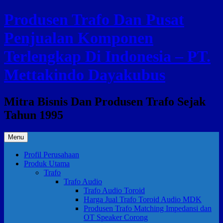
Skip
Produsen Trafo Dan Pusat
to
content
Penjualan Komponen
Terlengkap Di Indonesia – PT.
Mettakindo Dayakubus
Mitra Bisnis Dan Produsen Trafo Sejak
Tahun 1995
Menu
Profil Perusahaan
Produk Utama
Trafo
Trafo Audio
Trafo Audio Toroid
Harga Jual Trafo Toroid Audio MDK
Produsen Trafo Matching Impedansi dan
OT Speaker Corong