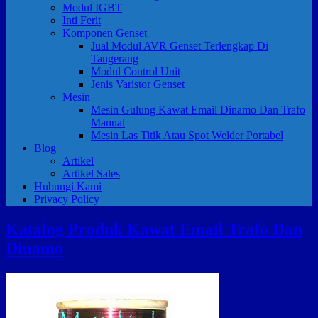
Modul IGBT
Inti Ferit
Komponen Genset
Jual Modul AVR Genset Terlengkap Di
Tangerang
Modul Control Unit
Jenis Varistor Genset
Mesin
Mesin Gulung Kawat Email Dinamo Dan Trafo
Manual
Mesin Las Titik Atau Spot Welder Portabel
Blog
Artikel
Artikel Sales
Hubungi Kami
Privacy Policy
Katalog Produk Kawat Email Trafo Dan
Dinamo