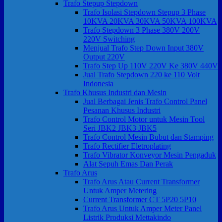
Trafo Stepup Stepdown
Trafo Isolasi Stepdown Stepup 3 Phase
10KVA 20KVA 30KVA 50KVA 100KVA
Trafo Stepdown 3 Phase 380V 200V
220V Switching
Menjual Trafo Step Down Input 380V
Output 220V
Trafo Step Up 110V 220V Ke 380V 440V
Jual Trafo Stepdown 220 ke 110 Volt
Indonesia
Trafo Khusus Industri dan Mesin
Jual Berbagai Jenis Trafo Control Panel
Pesanan Khusus Industri
Trafo Control Motor untuk Mesin Tool
Seri JBK2 JBK3 JBK5
Trafo Control Mesin Bubut dan Stamping
Trafo Rectifier Eletroplating
Trafo Vibrator Konveyor Mesin Pengaduk
Alat Sepuh Emas Dan Perak
Trafo Arus
Trafo Arus Atau Current Transformer
Untuk Amper Metering
Current Transformer CT 5P20 5P10
Trafo Arus Untuk Amper Meter Panel
Listrik Produksi Mettakindo