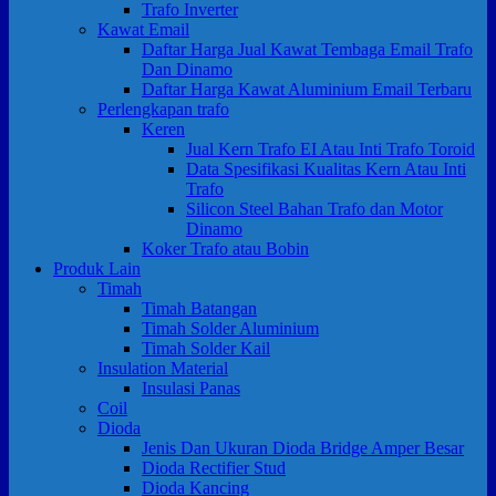
Trafo Inverter
Kawat Email
Daftar Harga Jual Kawat Tembaga Email Trafo
Dan Dinamo
Daftar Harga Kawat Aluminium Email Terbaru
Perlengkapan trafo
Keren
Jual Kern Trafo EI Atau Inti Trafo Toroid
Data Spesifikasi Kualitas Kern Atau Inti
Trafo
Silicon Steel Bahan Trafo dan Motor
Dinamo
Koker Trafo atau Bobin
Produk Lain
Timah
Timah Batangan
Timah Solder Aluminium
Timah Solder Kail
Insulation Material
Insulasi Panas
Coil
Dioda
Jenis Dan Ukuran Dioda Bridge Amper Besar
Dioda Rectifier Stud
Dioda Kancing