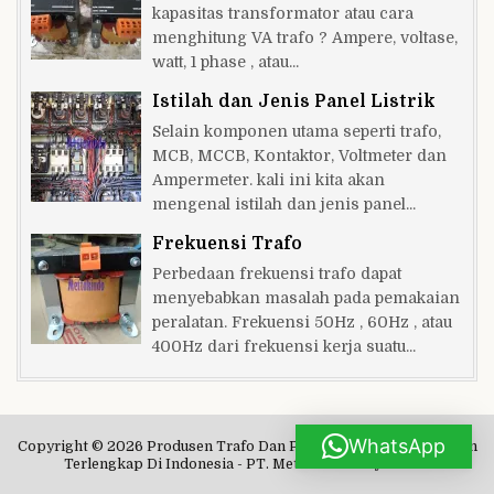
kapasitas transformator atau cara
menghitung VA trafo ? Ampere, voltase,
watt, 1 phase , atau...
Istilah dan Jenis Panel Listrik
Selain komponen utama seperti trafo,
MCB, MCCB, Kontaktor, Voltmeter dan
Ampermeter. kali ini kita akan
mengenal istilah dan jenis panel...
Frekuensi Trafo
Perbedaan frekuensi trafo dapat
menyebabkan masalah pada pemakaian
peralatan. Frekuensi 50Hz , 60Hz , atau
400Hz dari frekuensi kerja suatu...
WhatsApp
Copyright © 2026 Produsen Trafo Dan Pusat Penjualan Komponen
Terlengkap Di Indonesia - PT. Mettakindo Dayakubus